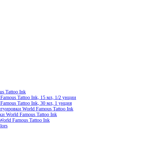
s Tattoo Ink
amous Tattoo Ink, 15 мл, 1/2 унции
amous Tattoo Ink, 30 мл, 1 унция
туировки World Famous Tattoo Ink
и World Famous Tattoo Ink
orld Famous Tattoo Ink
lors