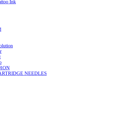
ttoo Ink
d
lution
r
t
o
DRON
A CARTRIDGE NEEDLES