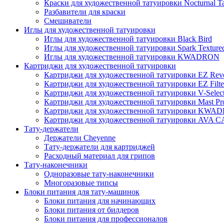
Краски для художественной татуировки Nocturnal Ta
Разбавители для краски
Смешиватели
Иглы для художественной татуировки
Иглы для художественной татуировки Black Bird
Иглы для художественной татуировки Spark Texture
Иглы для художественной татуировки KWADRON
Картриджи для художественной татуировки
Картриджи для художественной татуировки EZ Revo
Картриджи для художественной татуировки EZ Filte
Картриджи для художественной татуировки V-Selec
Картриджи для художественной татуировки Mast Pr
Картриджи для художественной татуировки KWA
Картриджи для художественной татуировки AV
Тату-держатели
Держатели Cheyenne
Тату-держатели для картриджей
Расходный материал для грипов
Тату-наконечники
Одноразовые тату-наконечники
Многоразовые типсы
Блоки питания для тату-машинок
Блоки питания для начинающих
Блоки питания от билдеров
Блоки питания для профессионалов