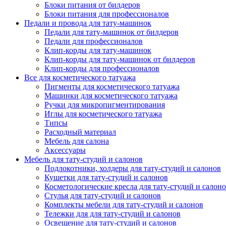
Блоки питания от билдеров
Блоки питания для профессионалов
Педали и провода для тату-машинок
Педали для тату-машинок от билдеров
Педали для профессионалов
Клип-корды для тату-машинок
Клип-корды для тату-машинок от билдеров
Клип-корды для профессионалов
Все для косметического татуажа
Пигменты для косметического татуажа
Машинки для косметического татуажа
Ручки для микропигментирования
Иглы для косметического татуажа
Типсы
Расходный материал
Мебель для салона
Аксессуары
Мебель для тату-студий и салонов
Подлокотники, холдеры для тату-студий и салонов
Кушетки для тату-студий и салонов
Косметологические кресла для тату-студий и салон
Стулья для тату-студий и салонов
Комплекты мебели для тату-студий и салонов
Тележки для для тату-студий и салонов
Освещение для тату-студий и салонов