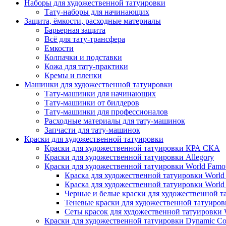
Наборы для художественной татуировки
Тату-наборы для начинающих
Защита, ёмкости, расходные материалы
Барьерная защита
Всё для тату-трансфера
Емкости
Колпачки и подставки
Кожа для тату-практики
Кремы и пленки
Машинки для художественной татуировки
Тату-машинки для начинающих
Тату-машинки от билдеров
Тату-машинки для профессионалов
Расходные материалы для тату-машинок
Запчасти для тату-машинок
Краски для художественной татуировки
Краски для художественной татуировки КРА СКА
Краски для художественной татуировки Allegory
Краски для художественной татуировки World Famou
Краска для художественной татуировки World F
Краска для художественной татуировки World F
Черные и белые краски для художественной та
Теневые краски для художественной татуировк
Сеты красок для художественной татуировки W
Краски для художественной татуировки Dynamic Co