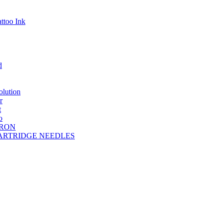
ttoo Ink
d
lution
r
t
o
DRON
A CARTRIDGE NEEDLES