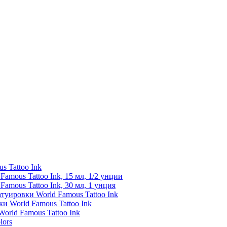
s Tattoo Ink
amous Tattoo Ink, 15 мл, 1/2 унции
amous Tattoo Ink, 30 мл, 1 унция
туировки World Famous Tattoo Ink
и World Famous Tattoo Ink
orld Famous Tattoo Ink
lors