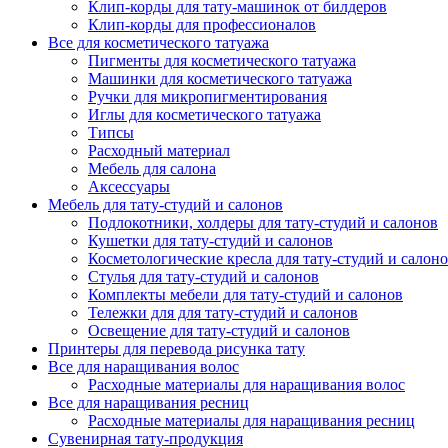
Клип-корды для тату-машинок от билдеров
Клип-корды для профессионалов
Все для косметического татуажа
Пигменты для косметического татуажа
Машинки для косметического татуажа
Ручки для микропигментирования
Иглы для косметического татуажа
Типсы
Расходный материал
Мебель для салона
Аксессуары
Мебель для тату-студий и салонов
Подлокотники, холдеры для тату-студий и салонов
Кушетки для тату-студий и салонов
Косметологические кресла для тату-студий и салон
Стулья для тату-студий и салонов
Комплекты мебели для тату-студий и салонов
Тележки для для тату-студий и салонов
Освещение для тату-студий и салонов
Принтеры для перевода рисунка тату
Все для наращивания волос
Расходные материалы для наращивания волос
Все для наращивания ресниц
Расходные материалы для наращивания ресниц
Сувенирная тату-продукция