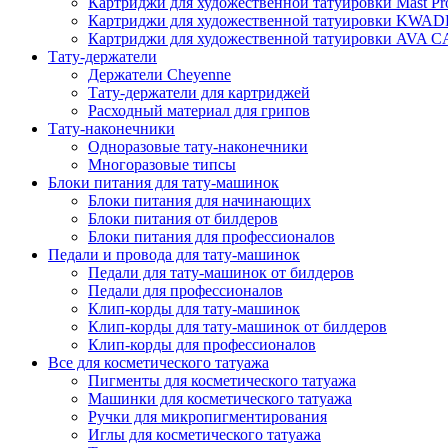
Картриджи для художественной татуировки Mast Pr
Картриджи для художественной татуировки KWA
Картриджи для художественной татуировки AV
Тату-держатели
Держатели Cheyenne
Тату-держатели для картриджей
Расходный материал для грипов
Тату-наконечники
Одноразовые тату-наконечники
Многоразовые типсы
Блоки питания для тату-машинок
Блоки питания для начинающих
Блоки питания от билдеров
Блоки питания для профессионалов
Педали и провода для тату-машинок
Педали для тату-машинок от билдеров
Педали для профессионалов
Клип-корды для тату-машинок
Клип-корды для тату-машинок от билдеров
Клип-корды для профессионалов
Все для косметического татуажа
Пигменты для косметического татуажа
Машинки для косметического татуажа
Ручки для микропигментирования
Иглы для косметического татуажа