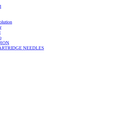
d
lution
r
t
o
DRON
A CARTRIDGE NEEDLES