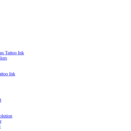
s Tattoo Ink
lors
ttoo Ink
d
lution
r
t