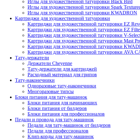
Иглы для художественной татуировки Black Bird
Иглы для художественной татуировки Spark Texture
Иглы для художественной татуировки KWADRON
Картриджи для художественной татуировки
Картриджи для художественной татуировки EZ Revo
Картриджи для художественной татуировки EZ Filte
Картриджи для художественной татуировки V-Selec
Картриджи для художественной татуировки Mast Pr
Картриджи для художественной татуировки KWA
Картриджи для художественной татуировки AV
Тату-держатели
Держатели Cheyenne
Тату-держатели для картриджей
Расходный материал для грипов
Тату-наконечники
Одноразовые тату-наконечники
Многоразовые типсы
Блоки питания для тату-машинок
Блоки питания для начинающих
Блоки питания от билдеров
Блоки питания для профессионалов
Педали и провода для тату-машинок
Педали для тату-машинок от билдеров
Педали для профессионалов
Клип-корды для тату-машинок