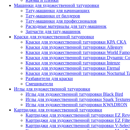
Кремы и пленки
Машинки для художественной татуировки
Тату-машинки для начинающих
Тату-машинки от билдеров
Тату-машинки для профессионалов
Расходные материалы для тату-машинок
Запчасти для тату-машинок
Краски для художественной татуировки
Краски для художественной татуировки КРА СКА
Краски для художественной татуировки Allegory
Краски для художественной татуировки World Famou
Краски для художественной татуировки Dynamic Co
Краски для художественной татуировки Intenze
Краски для художественной татуировки Eternal
Краски для художественной татуировки Nocturnal Ta
Разбавители для краски
Смешиватели
Иглы для художественной татуировки
Иглы для художественной татуировки Black Bird
Иглы для художественной татуировки Spark Texture
Иглы для художественной татуировки KWADRON
Картриджи для художественной татуировки
Картриджи для художественной татуировки EZ Revo
Картриджи для художественной татуировки EZ Filte
Картриджи для художественной татуировки V-Selec