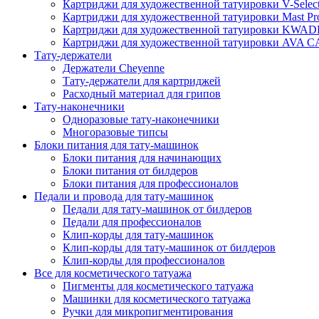
Картриджи для художественной татуировки V-Selec
Картриджи для художественной татуировки Mast Pr
Картриджи для художественной татуировки KWA
Картриджи для художественной татуировки AV
Тату-держатели
Держатели Cheyenne
Тату-держатели для картриджей
Расходный материал для грипов
Тату-наконечники
Одноразовые тату-наконечники
Многоразовые типсы
Блоки питания для тату-машинок
Блоки питания для начинающих
Блоки питания от билдеров
Блоки питания для профессионалов
Педали и провода для тату-машинок
Педали для тату-машинок от билдеров
Педали для профессионалов
Клип-корды для тату-машинок
Клип-корды для тату-машинок от билдеров
Клип-корды для профессионалов
Все для косметического татуажа
Пигменты для косметического татуажа
Машинки для косметического татуажа
Ручки для микропигментирования