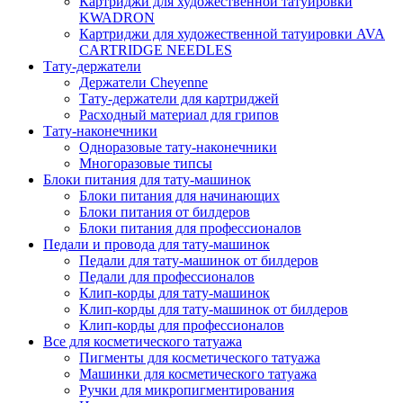
Картриджи для художественной татуировки
KWADRON
Картриджи для художественной татуировки AVA
CARTRIDGE NEEDLES
Тату-держатели
Держатели Cheyenne
Тату-держатели для картриджей
Расходный материал для грипов
Тату-наконечники
Одноразовые тату-наконечники
Многоразовые типсы
Блоки питания для тату-машинок
Блоки питания для начинающих
Блоки питания от билдеров
Блоки питания для профессионалов
Педали и провода для тату-машинок
Педали для тату-машинок от билдеров
Педали для профессионалов
Клип-корды для тату-машинок
Клип-корды для тату-машинок от билдеров
Клип-корды для профессионалов
Все для косметического татуажа
Пигменты для косметического татуажа
Машинки для косметического татуажа
Ручки для микропигментирования