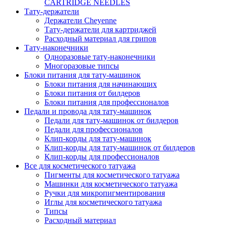
CARTRIDGE NEEDLES
Тату-держатели
Держатели Cheyenne
Тату-держатели для картриджей
Расходный материал для грипов
Тату-наконечники
Одноразовые тату-наконечники
Многоразовые типсы
Блоки питания для тату-машинок
Блоки питания для начинающих
Блоки питания от билдеров
Блоки питания для профессионалов
Педали и провода для тату-машинок
Педали для тату-машинок от билдеров
Педали для профессионалов
Клип-корды для тату-машинок
Клип-корды для тату-машинок от билдеров
Клип-корды для профессионалов
Все для косметического татуажа
Пигменты для косметического татуажа
Машинки для косметического татуажа
Ручки для микропигментирования
Иглы для косметического татуажа
Типсы
Расходный материал