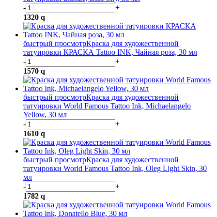
-
+
1320
q
быстрый просмотр
Краска для художественной
татуировки КРАСКА Tattoo INK, Чайная роза, 30 мл
-
+
1570
q
быстрый просмотр
Краска для художественной
татуировки World Famous Tattoo Ink, Michaelangelo
Yellow, 30 мл
-
+
1610
q
быстрый просмотр
Краска для художественной
татуировки World Famous Tattoo Ink, Oleg Light Skin, 30
мл
-
+
1782
q