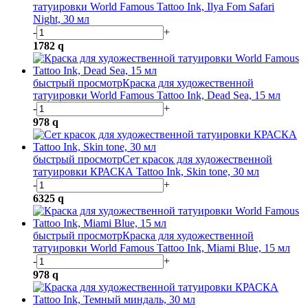
татуировки World Famous Tattoo Ink, Ilya Fom Safari
Night, 30 мл
-
+
1782
q
быстрый просмотр
Краска для художественной
татуировки World Famous Tattoo Ink, Dead Sea, 15 мл
-
+
978
q
быстрый просмотр
Сет красок для художественной
татуировки КРАСКА Tattoo Ink, Skin tone, 30 мл
-
+
6325
q
быстрый просмотр
Краска для художественной
татуировки World Famous Tattoo Ink, Miami Blue, 15 мл
-
+
978
q