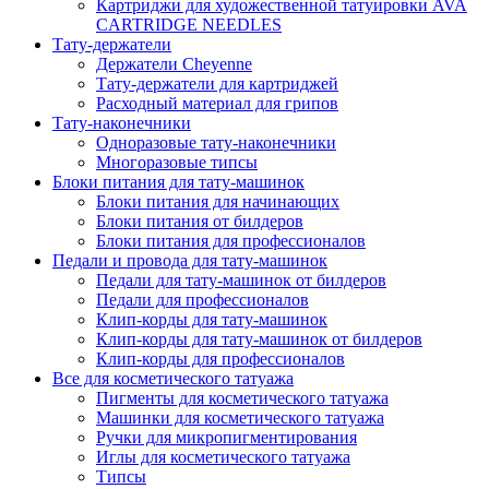
Картриджи для художественной татуировки AVA
CARTRIDGE NEEDLES
Тату-держатели
Держатели Cheyenne
Тату-держатели для картриджей
Расходный материал для грипов
Тату-наконечники
Одноразовые тату-наконечники
Многоразовые типсы
Блоки питания для тату-машинок
Блоки питания для начинающих
Блоки питания от билдеров
Блоки питания для профессионалов
Педали и провода для тату-машинок
Педали для тату-машинок от билдеров
Педали для профессионалов
Клип-корды для тату-машинок
Клип-корды для тату-машинок от билдеров
Клип-корды для профессионалов
Все для косметического татуажа
Пигменты для косметического татуажа
Машинки для косметического татуажа
Ручки для микропигментирования
Иглы для косметического татуажа
Типсы