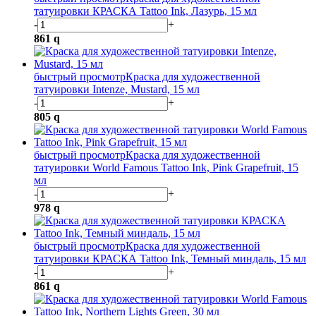
татуировки КРАСКА Tattoo Ink, Лазурь, 15 мл
-
+
861
q
быстрый просмотр
Краска для художественной
татуировки Intenze, Mustard, 15 мл
-
+
805
q
быстрый просмотр
Краска для художественной
татуировки World Famous Tattoo Ink, Pink Grapefruit, 15
мл
-
+
978
q
быстрый просмотр
Краска для художественной
татуировки КРАСКА Tattoo Ink, Темный миндаль, 15 мл
-
+
861
q