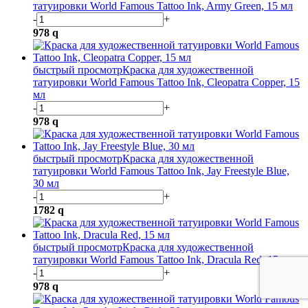
татуировки World Famous Tattoo Ink, Army Green, 15 мл
-
+
978
q
быстрый просмотр
Краска для художественной
татуировки World Famous Tattoo Ink, Cleopatra Copper, 15
мл
-
+
978
q
быстрый просмотр
Краска для художественной
татуировки World Famous Tattoo Ink, Jay Freestyle Blue,
30 мл
-
+
1782
q
быстрый просмотр
Краска для художественной
татуировки World Famous Tattoo Ink, Dracula Red, 15 мл
-
+
978
q