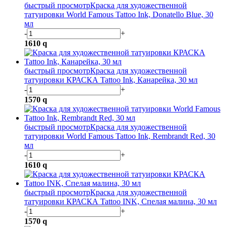
быстрый просмотр
Краска для художественной
татуировки World Famous Tattoo Ink, Donatello Blue, 30
мл
-
+
1610
q
быстрый просмотр
Краска для художественной
татуировки КРАСКА Tattoo Ink, Канарейка, 30 мл
-
+
1570
q
быстрый просмотр
Краска для художественной
татуировки World Famous Tattoo Ink, Rembrandt Red, 30
мл
-
+
1610
q
быстрый просмотр
Краска для художественной
татуировки КРАСКА Tattoo INK, Спелая малина, 30 мл
-
+
1570
q