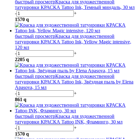
быстрый просмотр
Краска для художественной
татуировки КРАСКА Tattoo Ink, Темный миндаль, 30 мл
-
+
1570
q
быстрый просмотр
Краска для художественной
татуировки КРАСКА Tattoo Ink, Yellow Magic intensive,
120 мл
-
+
2205
q
быстрый просмотр
Краска для художественной
татуировки КРАСКА Tattoo Ink, Звёздная пыль by Elena
Apasova, 15 мл
-
+
861
q
быстрый просмотр
Краска для художественной
татуировки КРАСКА Tattoo INK, Фламинго, 30 мл
-
+
1570
q