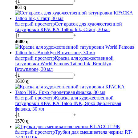
-
+
861
q
быстрый просмотр
Сет красок для художественной
татуировки КРАСКА Tattoo Ink, Старт, 30 мл
-
+
4600
q
быстрый просмотр
Краска для художественной
татуировки World Famous Tattoo Ink, Brooklyn
Brownstone, 30 мл
-
+
1610
q
быстрый просмотр
Краска для художественной
татуировки КРАСКА Tatoo INK, Ярко-фиолетовая
фиалка, 30 мл
-
+
1570
q
быстрый просмотр
Трубки для смешивателя чернил RT-
ACC1119E