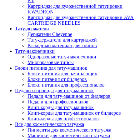
Pro
Картриджи для художественной татуировки
KWADRON
Картриджи для художественной татуировки AVA
CARTRIDGE NEEDLES
Тату-держатели
Держатели Cheyenne
Тату-держатели для картриджей
Расходный материал для грипов
Тату-наконечники
Одноразовые тату-наконечники
Многоразовые типсы
Блоки питания для тату-машинок
Блоки питания для начинающих
Блоки питания от билдеров
Блоки питания для профессионалов
Педали и провода для тату-машинок
Педали для тату-машинок от билдеров
Педали для профессионалов
Клип-корды для тату-машинок
Клип-корды для тату-машинок от билдеров
Клип-корды для профессионалов
Все для косметического татуажа
Пигменты для косметического татуажа
Машинки для косметического татуажа