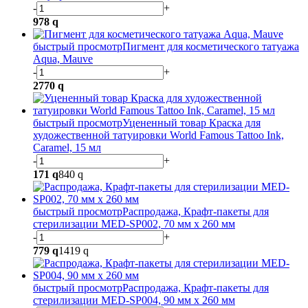
-
+
978
q
быстрый просмотр
Пигмент для косметического татуажа
Aqua, Mauve
-
+
2770
q
быстрый просмотр
Уцененный товар Краска для
художественной татуировки World Famous Tattoo Ink,
Caramel, 15 мл
-
+
171
q
840
q
быстрый просмотр
Распродажа, Крафт-пакеты для
стерилизации MED-SP002, 70 мм х 260 мм
-
+
779
q
1419
q
быстрый просмотр
Распродажа, Крафт-пакеты для
стерилизации MED-SP004, 90 мм х 260 мм