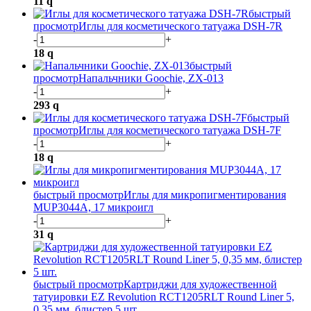
11
q
быстрый
просмотр
Иглы для косметического татуажа DSH-7R
-
+
18
q
быстрый
просмотр
Напальчники Goochie, ZX-013
-
+
293
q
быстрый
просмотр
Иглы для косметического татуажа DSH-7F
-
+
18
q
быстрый просмотр
Иглы для микропигментирования
MUP3044A, 17 микроигл
-
+
31
q
быстрый просмотр
Картриджи для художественной
татуировки EZ Revolution RCT1205RLT Round Liner 5,
0,35 мм, блистер 5 шт.