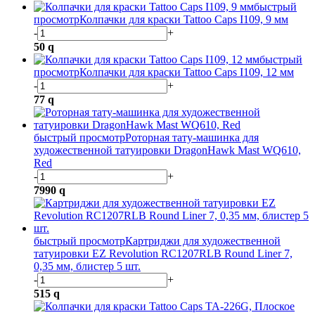
быстрый
просмотр
Колпачки для краски Tattoo Caps I109, 9 мм
-
+
50
q
быстрый
просмотр
Колпачки для краски Tattoo Caps I109, 12 мм
-
+
77
q
быстрый просмотр
Роторная тату-машинка для
художественной татуировки DragonHawk Mast WQ610,
Red
-
+
7990
q
быстрый просмотр
Картриджи для художественной
татуировки EZ Revolution RC1207RLB Round Liner 7,
0,35 мм, блистер 5 шт.
-
+
515
q