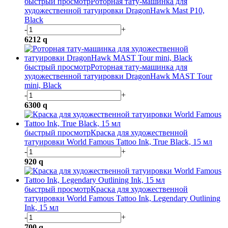
быстрый просмотр
Роторная тату-машинка для
художественной татуировки DragonHawk Mast P10,
Black
-
+
6212
q
быстрый просмотр
Роторная тату-машинка для
художественной татуировки DragonHawk MAST Tour
mini, Black
-
+
6300
q
быстрый просмотр
Краска для художественной
татуировки World Famous Tattoo Ink, True Black, 15 мл
-
+
920
q
быстрый просмотр
Краска для художественной
татуировки World Famous Tattoo Ink, Legendary Outlining
Ink, 15 мл
-
+
700
q