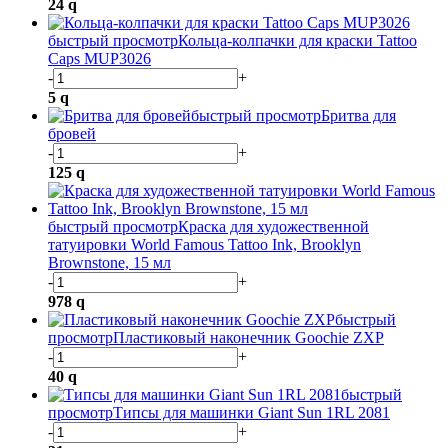
24
q
быстрый просмотр
Кольца-колпачки для краски Tattoo
Caps MUP3026
-
+
5
q
быстрый просмотр
Бритва для
бровей
-
+
125
q
быстрый просмотр
Краска для художественной
татуировки World Famous Tattoo Ink, Brooklyn
Brownstone, 15 мл
-
+
978
q
быстрый
просмотр
Пластиковый наконечник Goochie ZXP
-
+
40
q
быстрый
просмотр
Типсы для машинки Giant Sun 1RL 2081
-
+