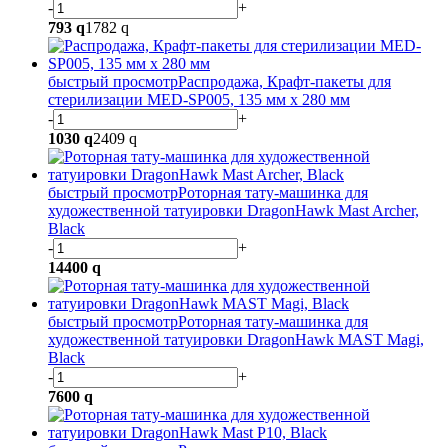
-
+
793
q
1782
q
быстрый просмотр
Распродажа, Крафт-пакеты для
стерилизации MED-SP005, 135 мм х 280 мм
-
+
1030
q
2409
q
быстрый просмотр
Роторная тату-машинка для
художественной татуировки DragonHawk Mast Archer,
Black
-
+
14400
q
быстрый просмотр
Роторная тату-машинка для
художественной татуировки DragonHawk MAST Magi,
Black
-
+
7600
q