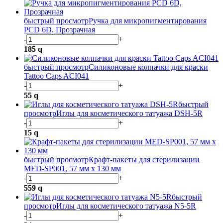
быстрый просмотр
Ручка для микропигментирования
PCD 6D, Прозрачная
-
+
185
q
быстрый просмотр
Силиконовые колпачки для краски
Tattoo Caps ACI041
-
+
55
q
быстрый
просмотр
Иглы для косметического татуажа DSH-5R
-
+
15
q
быстрый просмотр
Крафт-пакеты для стерилизации
MED-SP001, 57 мм х 130 мм
-
+
559
q
быстрый
просмотр
Иглы для косметического татуажа N5-5R
-
+