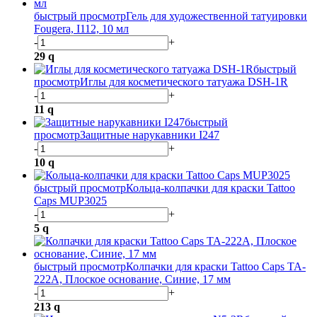
быстрый просмотр
Гель для художественной татуировки
Fougera, I112, 10 мл
-
+
29
q
быстрый
просмотр
Иглы для косметического татуажа DSH-1R
-
+
11
q
быстрый
просмотр
Защитные нарукавники I247
-
+
10
q
быстрый просмотр
Кольца-колпачки для краски Tattoo
Caps MUP3025
-
+
5
q
быстрый просмотр
Колпачки для краски Tattoo Caps TA-
222A, Плоское основание, Синие, 17 мм
-
+
213
q