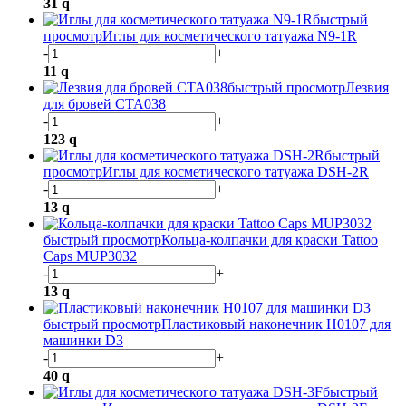
31
q
быстрый
просмотр
Иглы для косметического татуажа N9-1R
-
+
11
q
быстрый просмотр
Лезвия
для бровей CTA038
-
+
123
q
быстрый
просмотр
Иглы для косметического татуажа DSH-2R
-
+
13
q
быстрый просмотр
Кольца-колпачки для краски Tattoo
Caps MUP3032
-
+
13
q
быстрый просмотр
Пластиковый наконечник H0107 для
машинки D3
-
+
40
q
быстрый