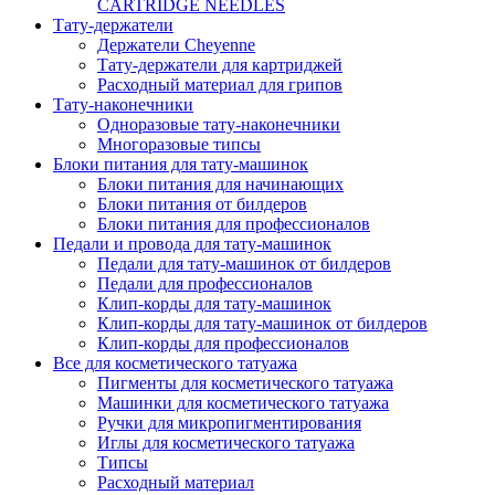
CARTRIDGE NEEDLES
Тату-держатели
Держатели Cheyenne
Тату-держатели для картриджей
Расходный материал для грипов
Тату-наконечники
Одноразовые тату-наконечники
Многоразовые типсы
Блоки питания для тату-машинок
Блоки питания для начинающих
Блоки питания от билдеров
Блоки питания для профессионалов
Педали и провода для тату-машинок
Педали для тату-машинок от билдеров
Педали для профессионалов
Клип-корды для тату-машинок
Клип-корды для тату-машинок от билдеров
Клип-корды для профессионалов
Все для косметического татуажа
Пигменты для косметического татуажа
Машинки для косметического татуажа
Ручки для микропигментирования
Иглы для косметического татуажа
Типсы
Расходный материал