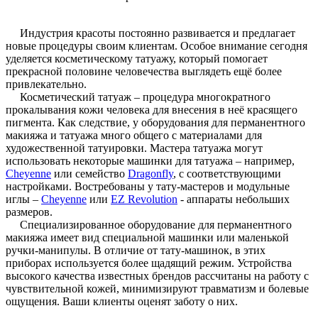
Индустрия
красоты постоянно развивается и предлагает
новые процедуры своим клиентам. Особое внимание сегодня
уделяется косметическому татуажу, который помогает
прекрасной половине человечества выглядеть ещё более
привлекательно.
Косметический татуаж – процедура многократного
прокалывания кожи человека для внесения в неё красящего
пигмента. Как следствие, у оборудования для перманентного
макияжа и татуажа много общего с материалами для
художественной татуировки. Мастера татуажа могут
использовать некоторые машинки для татуажа – например,
Cheyenne
или семейство
Dragonfly
, с соответствующими
настройками. Востребованы у тату-мастеров и модульные
иглы –
Cheyenne
или
EZ Revolution
- аппараты небольших
размеров.
Специализированное
оборудование для перманентного
макияжа имеет вид специальной машинки или маленькой
ручки-манипулы. В отличие от тату-машинок, в этих
приборах используется более щадящий режим. Устройства
высокого качества известных брендов рассчитаны на работу с
чувствительной кожей, минимизируют травматизм и болевые
ощущения. Ваши клиенты оценят заботу о них.