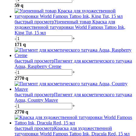
59
q
быстрый просмотр
Уцененный товар Краска для
художественной татуировки World Famous Tattoo Ink,
King Tut, 15 мл
-
+
171
q
быстрый просмотр
Пигмент для косметического татуажа
Aqua, Raspberry Creme
-
+
2770
q
быстрый просмотр
Пигмент для косметического татуажа
Aqua, Country Mauve
-
+
2770
q
быстрый просмотр
Краска для художественной
татуировки World Famous Tattoo Ink, Dracula Red, 15 мл