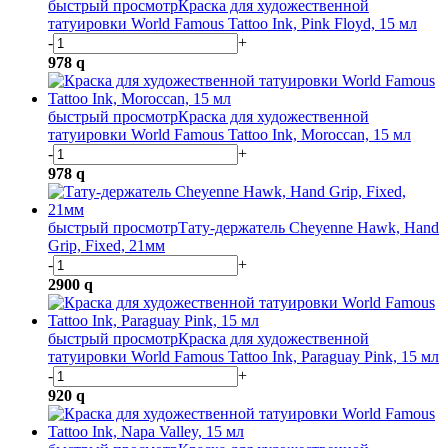
быстрый просмотр
Краска для художественной
татуировки World Famous Tattoo Ink, Pink Floyd, 15 мл
-
+
978
q
быстрый просмотр
Краска для художественной
татуировки World Famous Tattoo Ink, Moroccan, 15 мл
-
+
978
q
быстрый просмотр
Тату-держатель Cheyenne Hawk, Hand
Grip, Fixed, 21мм
-
+
2900
q
быстрый просмотр
Краска для художественной
татуировки World Famous Tattoo Ink, Paraguay Pink, 15 мл
-
+
920
q