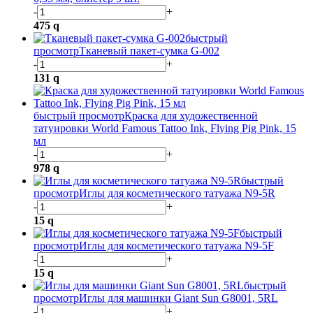
-
+
475
q
быстрый
просмотр
Тканевый пакет-сумка G-002
-
+
131
q
быстрый просмотр
Краска для художественной
татуировки World Famous Tattoo Ink, Flying Pig Pink, 15
мл
-
+
978
q
быстрый
просмотр
Иглы для косметического татуажа N9-5R
-
+
15
q
быстрый
просмотр
Иглы для косметического татуажа N9-5F
-
+
15
q
быстрый
просмотр
Иглы для машинки Giant Sun G8001, 5RL
-
+