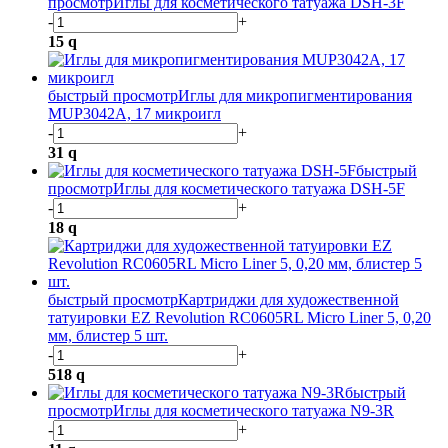
просмотр
Иглы для косметического татуажа DSH-3F
-
+
15
q
быстрый просмотр
Иглы для микропигментирования
MUP3042A, 17 микроигл
-
+
31
q
быстрый
просмотр
Иглы для косметического татуажа DSH-5F
-
+
18
q
быстрый просмотр
Картриджи для художественной
татуировки EZ Revolution RC0605RL Micro Liner 5, 0,20
мм, блистер 5 шт.
-
+
518
q
быстрый
просмотр
Иглы для косметического татуажа N9-3R
-
+