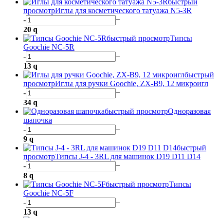
быстрый
просмотр
Иглы для косметического татуажа N5-3R
-
+
20
q
быстрый просмотр
Типсы
Goochie NC-5R
-
+
13
q
быстрый
просмотр
Иглы для ручки Goochie, ZX-B9, 12 микроигл
-
+
34
q
быстрый просмотр
Одноразовая
шапочка
-
+
9
q
быстрый
просмотр
Типсы J-4 - 3RL для машинок D19 D11 D14
-
+
8
q
быстрый просмотр
Типсы
Goochie NC-5F
-
+
13
q