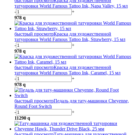
быстрый просмотр
Краска для художественной
татуировки World Famous Tattoo Ink, Napa Valley, 15 мл
-
+
978
q
быстрый просмотр
Краска для художественной
татуировки World Famous Tattoo Ink, Strawberry, 15 мл
-
+
978
q
быстрый просмотр
Краска для художественной
татуировки World Famous Tattoo Ink, Caramel, 15 мл
-
+
978
q
быстрый просмотр
Педаль для тату-машинки Cheyenne,
Round Foot Switch
-
+
11290
q
быстрый просмотр
Тату-машинка для художественной