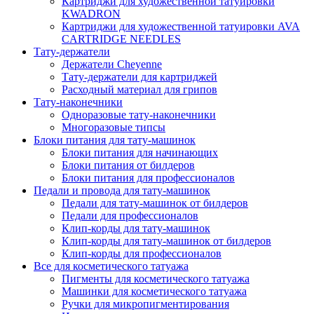
Картриджи для художественной татуировки
KWADRON
Картриджи для художественной татуировки AVA
CARTRIDGE NEEDLES
Тату-держатели
Держатели Cheyenne
Тату-держатели для картриджей
Расходный материал для грипов
Тату-наконечники
Одноразовые тату-наконечники
Многоразовые типсы
Блоки питания для тату-машинок
Блоки питания для начинающих
Блоки питания от билдеров
Блоки питания для профессионалов
Педали и провода для тату-машинок
Педали для тату-машинок от билдеров
Педали для профессионалов
Клип-корды для тату-машинок
Клип-корды для тату-машинок от билдеров
Клип-корды для профессионалов
Все для косметического татуажа
Пигменты для косметического татуажа
Машинки для косметического татуажа
Ручки для микропигментирования