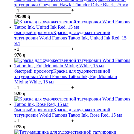
татуировки Cheyenne Hawk, Thunder Drive Black, 25 мм
-
+
49500
q
быстрый просмотр
Краска для художественной
татуировки World Famous Tattoo Ink, United Ink Red, 15
мл
-
+
978
q
быстрый просмотр
Краска для художественной
татуировки World Famous Tattoo Ink, Fuji Mountain
Mixing White, 15 мл
-
+
920
q
быстрый просмотр
Краска для художественной
татуировки World Famous Tattoo Ink, Rose Red, 15 мл
-
+
978
q