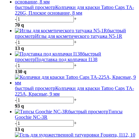
быстрый просмотр
Колпачки для краски Tattoo Caps TA-
226G, Плоское основание, 8 мм
-
+
70
q
быстрый
просмотр
Иглы для косметического татуажа N5-1R
-
+
13
q
быстрый
просмотр
Подставка под колпачки I138
-
+
130
q
быстрый просмотр
Колпачки для краски Tattoo Caps TA-
225A, Красные, 9 мм
-
+
93
q
быстрый просмотр
Типсы
Goochie NC-3R
-
+
13
q