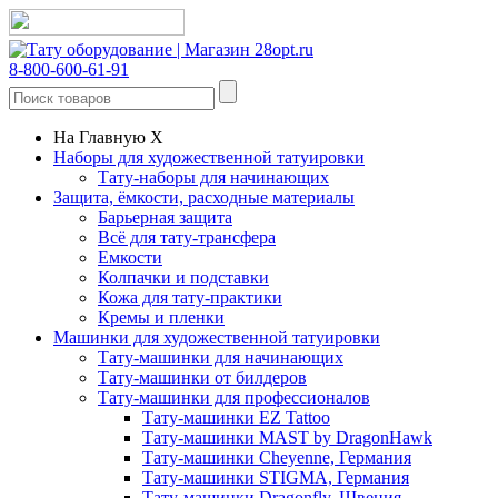
8-800-600-61-91
На Главную
X
Наборы для художественной татуировки
Тату-наборы для начинающих
Защита, ёмкости, расходные материалы
Барьерная защита
Всё для тату-трансфера
Емкости
Колпачки и подставки
Кожа для тату-практики
Кремы и пленки
Машинки для художественной татуировки
Тату-машинки для начинающих
Тату-машинки от билдеров
Тату-машинки для профессионалов
Тату-машинки EZ Tattoo
Тату-машинки MAST by DragonHawk
Тату-машинки Cheyenne, Германия
Тату-машинки STIGMA, Германия
Тату-машинки Dragonfly, Швеция