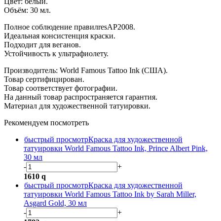
Цвет: белый.
Объём: 30 мл.
Полное соблюдение правилresAP2008.
Идеальная консистенция краcки.
Подходит для веганов.
Устойчивость к ультрафиолету.
Производитель: World Famous Tattoo Ink (США).
Товар сертифицирован.
Товар соответствует фотографии.
На данный товар распространяется гарантия.
М
атериал для художественной татуировки.
Рекомендуем посмотреть
быстрый просмотр
Краска для художественной
татуировки World Famous Tattoo Ink, Prince Albert Pink,
30 мл
-
+
1610
q
быстрый просмотр
Краска для художественной
татуировки World Famous Tattoo Ink by Sarah Miller,
Asgard Gold, 30 мл
-
+