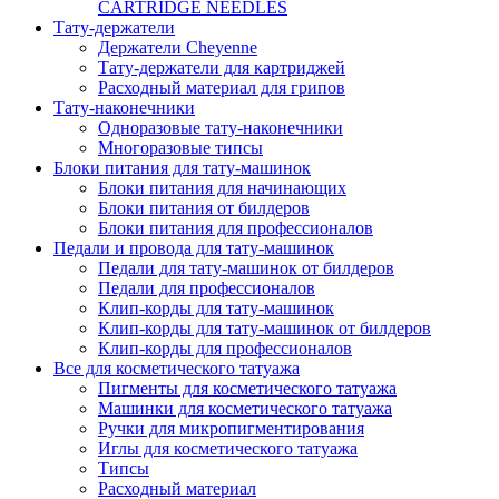
CARTRIDGE NEEDLES
Тату-держатели
Держатели Cheyenne
Тату-держатели для картриджей
Расходный материал для грипов
Тату-наконечники
Одноразовые тату-наконечники
Многоразовые типсы
Блоки питания для тату-машинок
Блоки питания для начинающих
Блоки питания от билдеров
Блоки питания для профессионалов
Педали и провода для тату-машинок
Педали для тату-машинок от билдеров
Педали для профессионалов
Клип-корды для тату-машинок
Клип-корды для тату-машинок от билдеров
Клип-корды для профессионалов
Все для косметического татуажа
Пигменты для косметического татуажа
Машинки для косметического татуажа
Ручки для микропигментирования
Иглы для косметического татуажа
Типсы
Расходный материал